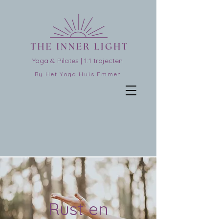
Yoga & Pilates | 1:1 trajecten
By Het Yoga Huis Emmen
Rust en