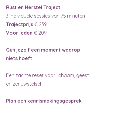
Rust en Herstel Traject
3 individuele sessies van 75 minuten
Trajectprijs
€ 239
Voor leden
€ 209
Gun jezelf een moment waarop
niets hoeft
Een zachte reset voor lichaam, geest
en zenuwstelsel
Plan een kennismakingsgesprek
van 30 minuten of boek direct je
eerste Rust en Herstel Sessie.
Wil je eerst ervaren?