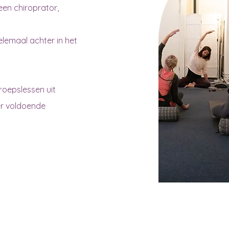
een chiroprator,
elemaal achter in het
roepslessen uit
er voldoende