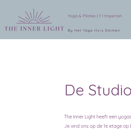
Yoga & Pilates | 1:1 trajecten
By Het Yoga Huis Emmen
De Studi
The Inner Light heeft een yogas
Je vind ons op de 1e etage op 