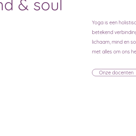
nd & soul
Yoga is een holisti
betekend verbinding
lichaam, mind en so
met alles om ons h
Onze docenten