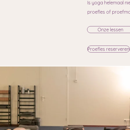
Is yoga helemaal ni
proefles of proefm
Onze lessen
Proefles reserveren