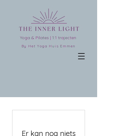
Yoga & Pilates | 1:1 trajecten
By Het Yoga Huis Emmen
Er kan nog niets