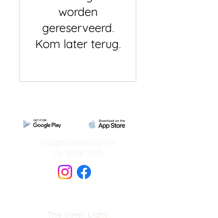
worden
gereserveerd.
Kom later terug.
info@theinnerlight.nl
06 3006 3103
The Inner Light